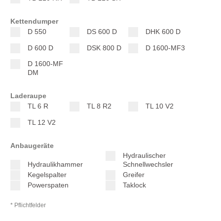
Kettendumper
D 550
DS 600 D
DHK 600 D
D 600 D
DSK 800 D
D 1600-MF3
D 1600-MF
DM
Laderaupe
TL 6 R
TL 8 R2
TL 10 V2
TL 12 V2
Anbaugeräte
Hydraulischer
Hydraulikhammer
Schnellwechsler
Kegelspalter
Greifer
Powerspaten
Taklock
* Pflichtfelder