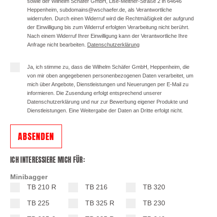
sowie der Wilhelm Schäfer GmbH, Lise-Meitner-Straße 2 in 64646
Heppenheim, subdomains@wschaefer.de, als Verantwortliche
widerrufen. Durch einen Widerruf wird die Rechtmäßigkeit der aufgrund
der Einwilligung bis zum Widerruf erfolgten Verarbeitung nicht berührt.
Nach einem Widerruf Ihrer Einwilligung kann der Verantwortliche Ihre
Anfrage nicht bearbeiten.
Datenschutzerklärung
Ja, ich stimme zu, dass die Wilhelm Schäfer GmbH, Heppenheim, die
von mir oben angegebenen personenbezogenen Daten verarbeitet, um
mich über Angebote, Dienstleistungen und Neuerungen per E-Mail zu
informieren. Die Zusendung erfolgt entsprechend unserer
Datenschutzerklärung und nur zur Bewerbung eigener Produkte und
Dienstleistungen. Eine Weitergabe der Daten an Dritte erfolgt nicht.
ABSENDEN
ICH INTERESSIERE MICH FÜR:
Minibagger
TB 210 R
TB 216
TB 320
TB 225
TB 325 R
TB 230