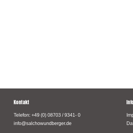
Kontakt
In
Telefon:
+49 (0) 08703 / 9341- 0
Im
info@salchowundberger.de
Da