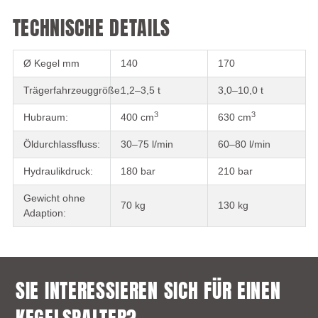
TECHNISCHE DETAILS
Ø Kegel mm
140
170
Trägerfahrzeuggröße:
1,2–3,5 t
3,0–10,0 t
3
3
Hubraum:
400 cm
630 cm
Öldurchlassfluss:
30–75 l/min
60–80 l/min
Hydraulikdruck:
180 bar
210 bar
Gewicht ohne
70 kg
130 kg
Adaption:
SIE INTERESSIEREN SICH FÜR EINEN